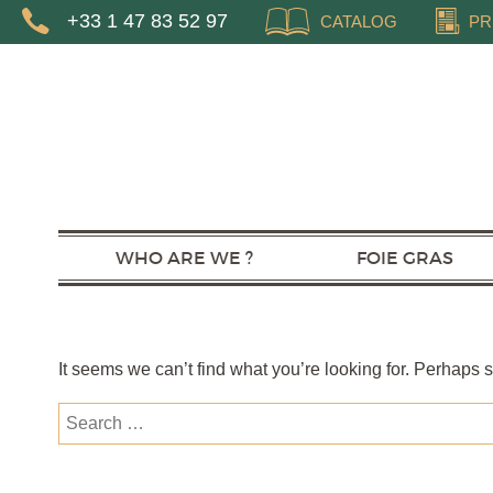
+33 1 47 83 52 97
CATALOG
PR
WHO ARE WE ?
FOIE GRAS
It seems we can’t find what you’re looking for. Perhaps 
Search
for: