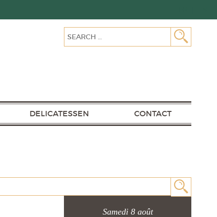
FR
EN
Search
SEARC
for:
DELICATESSEN
CONTACT
SEARC
Samedi 8 août