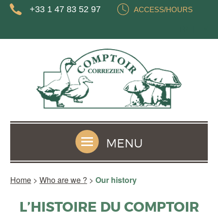
+33 1 47 83 52 97
ACCESS/HOURS
FR
EN
MENU
Home
>
Who are we ?
>
Our history
L’HISTOIRE DU COMPTOIR