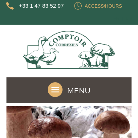
+33 1 47 83 52 97
ACCESS/HOURS
FR
EN
MENU