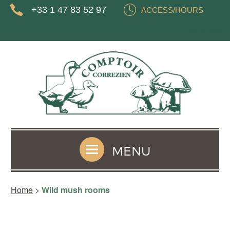
+33 1 47 83 52 97
ACCESS/HOURS
FR
EN
MENU
Home
>
Wild mush rooms