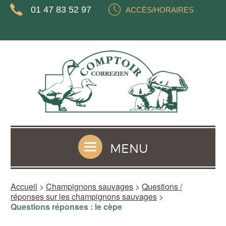
01 47 83 52 97
ACCÈS/HORAIRES
FR
EN
MENU
Accueil
>
Champignons sauvages
>
Questions /
réponses sur les champignons sauvages
>
Questions réponses : le cèpe