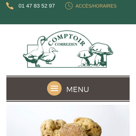
01 47 83 52 97
ACCÈS/HORAIRES
FR
EN
MENU