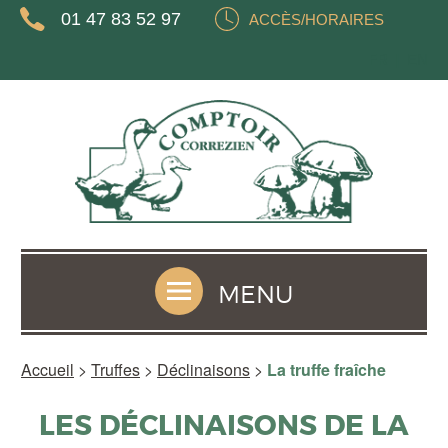
01 47 83 52 97
ACCÈS/HORAIRES
FR
EN
MENU
Accueil
>
Truffes
>
Déclinaisons
>
La truffe fraîche
LES DÉCLINAISONS DE LA