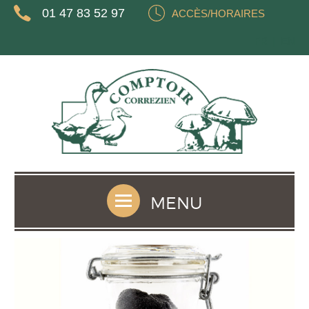
01 47 83 52 97
ACCÈS/HORAIRES
FR
EN
MENU