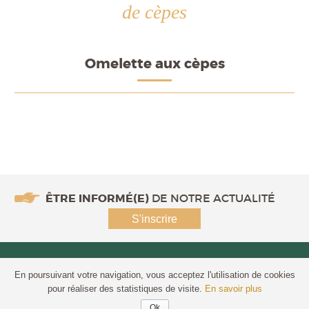
de cèpes
Omelette aux cèpes
ÊTRE INFORMÉ(E)
DE NOTRE ACTUALITÉ
S'inscrire
En poursuivant votre navigation, vous acceptez l'utilisation de cookies
COMPTOIR CORRÉZIEN
©2026, spécialiste du foie gras, de la
pour réaliser des statistiques de visite.
En savoir plus
truffe et du champignon, épicerie fine à Paris -
MENTIONS
LÉGALES
-
POLITIQUE DE CONFIDENTIALITÉ
Ok