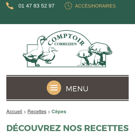
01 47 83 52 97
ACCÈS/HORAIRES
FR
EN
MENU
Accueil
>
Recettes
>
Cèpes
DÉCOUVREZ NOS RECETTES