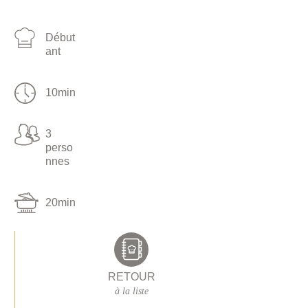
Début
ant
10min
3
perso
nnes
20min
RETOUR
à la liste