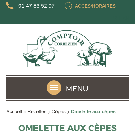
01 47 83 52 97
ACCÈS/HORAIRES
FR
EN
MENU
Accueil
>
Recettes
>
Cèpes
>
Omelette aux cèpes
OMELETTE AUX CÈPES