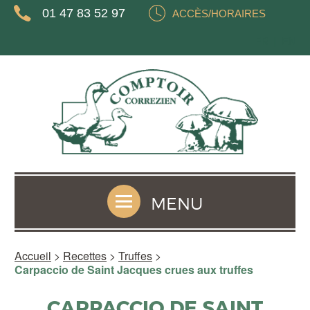
01 47 83 52 97
ACCÈS/HORAIRES
FR
EN
MENU
Accueil
>
Recettes
>
Truffes
>
Carpaccio de Saint Jacques crues aux truffes
CARPACCIO DE SAINT