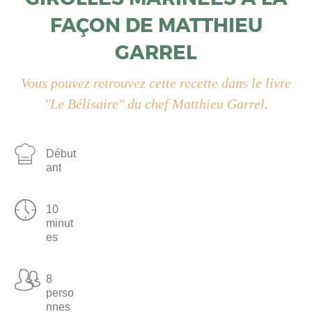
FAÇON DE MATTHIEU
GARREL
Vous pouvez retrouvez cette recette dans le livre
"Le Bélisaire" du chef Matthieu Garrel.
Début
ant
10
minut
es
8
perso
nnes