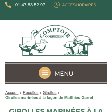
01 47 83 52 97
ACCÈS/HORAIRES
FR
EN
MENU
Accueil
>
Recettes
>
Girolles
>
Girolles marinées à la façon de Matthieu Garrel
GIROLLES MARINÉES À LA